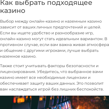
Как выбрать подходящее
казино
Выбор между онлайн-казино и наземным казино
зависит от ваших личных предпочтений и целей.
Если вы ищете удобство и разнообразие игр,
онлайн-казино могут стать идеальным вариантом. В
противном случае, если вам важна живая атмосфера
и общение с другими игроками, лучше выбрать
наземное казино.
Также стоит учитывать факторы безопасности и
лицензирования. Убедитесь, что выбранное вами
казино имеет все необходимые лицензии и
обеспечивает защиту ваших данных. Это позволит
вам наслаждаться игрой без лишних беспокойств.