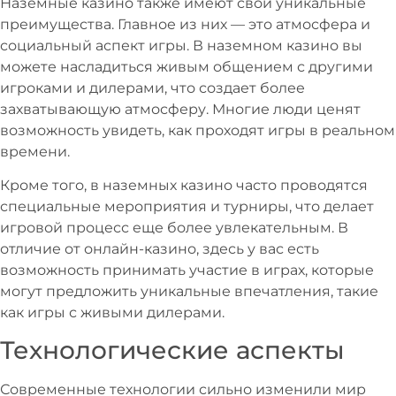
Наземные казино также имеют свои уникальные
преимущества. Главное из них — это атмосфера и
социальный аспект игры. В наземном казино вы
можете насладиться живым общением с другими
игроками и дилерами, что создает более
захватывающую атмосферу. Многие люди ценят
возможность увидеть, как проходят игры в реальном
времени.
Кроме того, в наземных казино часто проводятся
специальные мероприятия и турниры, что делает
игровой процесс еще более увлекательным. В
отличие от онлайн-казино, здесь у вас есть
возможность принимать участие в играх, которые
могут предложить уникальные впечатления, такие
как игры с живыми дилерами.
Технологические аспекты
Современные технологии сильно изменили мир