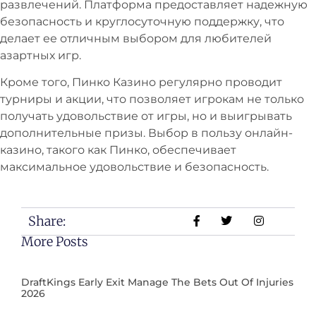
развлечений. Платформа предоставляет надежную
безопасность и круглосуточную поддержку, что
делает ее отличным выбором для любителей
азартных игр.
Кроме того, Пинко Казино регулярно проводит
турниры и акции, что позволяет игрокам не только
получать удовольствие от игры, но и выигрывать
дополнительные призы. Выбор в пользу онлайн-
казино, такого как Пинко, обеспечивает
максимальное удовольствие и безопасность.
Share:
More Posts
DraftKings Early Exit Manage The Bets Out Of Injuries
2026