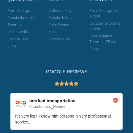
Paml Springs
Cathedral City
Palm Springs Int.
Airport
Coachella Valley
Rancho Mirage
Jacqueline Cochran
Thermal
Palm Desert
Airport
Indian Wells
Indio
Ross Aviation -
Joshua Tree
Yucca Valley
Thermal (TRM)
Links
Blogs
GOOGLE REVIEWS





kam kad transportation
@Customers_Rveiws
It’s very legit I know him personally very professional
service...