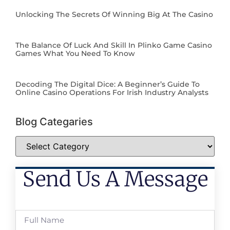
Unlocking The Secrets Of Winning Big At The Casino
The Balance Of Luck And Skill In Plinko Game Casino
Games What You Need To Know
Decoding The Digital Dice: A Beginner’s Guide To
Online Casino Operations For Irish Industry Analysts
Blog Categaries
Send Us A Message