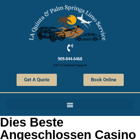
909-844-6468
24/7 Customer Support
Get A Quote
Book Online
Dies Beste
Angeschlossen Casino