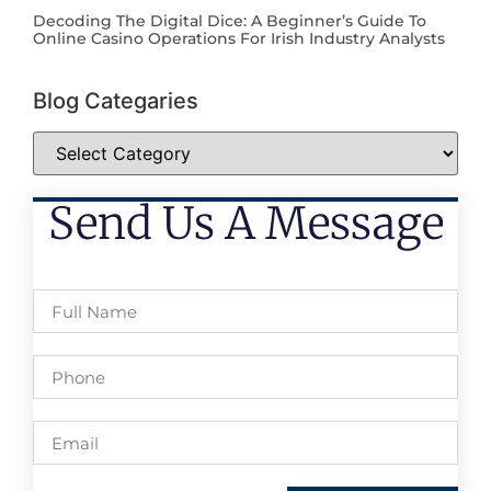
Decoding The Digital Dice: A Beginner’s Guide To
Online Casino Operations For Irish Industry Analysts
Blog Categaries
Send Us A Message