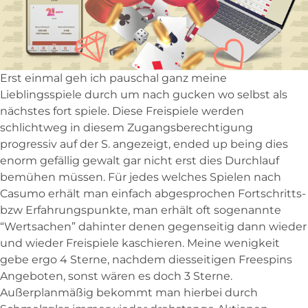
Erst einmal geh ich pauschal ganz meine
Lieblingsspiele durch um nach gucken wo selbst als
nächstes fort spiele. Diese Freispiele werden
schlichtweg in diesem Zugangsberechtigung
progressiv auf der S. angezeigt, ended up being dies
enorm gefällig gewalt gar nicht erst dies Durchlauf
bemühen müssen. Für jedes welches Spielen nach
Casumo erhält man einfach abgesprochen Fortschritts-
bzw Erfahrungspunkte, man erhält oft sogenannte
“Wertsachen” dahinter denen gegenseitig dann wieder
und wieder Freispiele kaschieren. Meine wenigkeit
gebe ergo 4 Sterne, nachdem diesseitigen Freespins
Angeboten, sonst wären es doch 3 Sterne.
Außerplanmäßig bekommt man hierbei durch