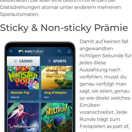
beibehalten Die leser eine bestimmte Anzahl bei
Gratisdrehungen atomar unter anderem mehreren
Spielautomaten.
Sticky & Non-sticky Prämie
Damit auf keinen fall
angewandten
richtigen Sekunde für
jedes diese
Auszahlung nach
verfehlen, musst du
genau verfolgt man
sagt, sie seien, genau
so wie direkt welches
Einüben
voranschreitet. Jede
Runde trägt zum
Freispielen as part of,