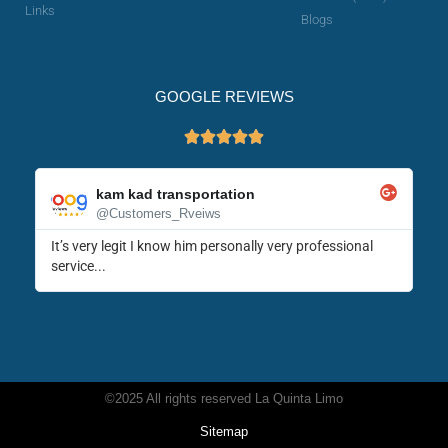
Links
Blogs
GOOGLE REVIEWS





kam kad transportation
@Customers_Rveiws
It’s very legit I know him personally very professional
service...
©2025 All rights reserved La Quinta Limo
Sitemap