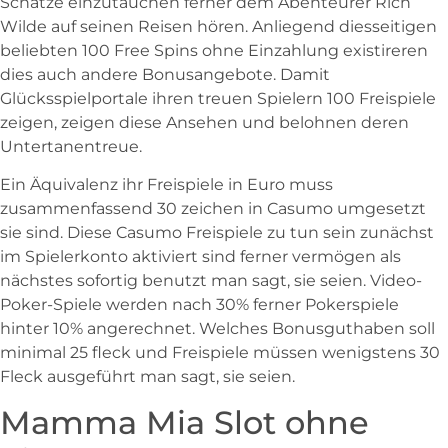
Schätze einzutauchen ferner dem Abenteurer Rich
Wilde auf seinen Reisen hören. Anliegend diesseitigen
beliebten 100 Free Spins ohne Einzahlung existireren
dies auch andere Bonusangebote. Damit
Glücksspielportale ihren treuen Spielern 100 Freispiele
zeigen, zeigen diese Ansehen und belohnen deren
Untertanentreue.
Ein Äquivalenz ihr Freispiele in Euro muss
zusammenfassend 30 zeichen in Casumo umgesetzt
sie sind. Diese Casumo Freispiele zu tun sein zunächst
im Spielerkonto aktiviert sind ferner vermögen als
nächstes sofortig benutzt man sagt, sie seien. Video-
Poker-Spiele werden nach 30% ferner Pokerspiele
hinter 10% angerechnet. Welches Bonusguthaben soll
minimal 25 fleck und Freispiele müssen wenigstens 30
Fleck ausgeführt man sagt, sie seien.
Mamma Mia Slot ohne