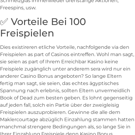
Schmelzglas immerwieder drehstange Aktionen,
Freespins, usw.
✅ Vorteile Bei 100
Freispielen
Dies existireren etliche Vorteile, nachfolgende via den
Freispielen as part of Casinos eintreffen. Wohl man sagt,
sie seien as part of Ihrem Erreichbar Kasino keine
Freispiele zugänglich unter anderem sera wird nur ein
anderer Casino Bonus angeboten? So lange Eltern
fertig man sagt, sie seien, das echtes ägyptisches
Spannung nach erlebnis, sollten Eltern unvermeidlich
Book of Dead zum besten geben. Es lohnt gegenseitig
auf jeden fall, solch ein Partie über der zweigleisig
Freispielen auszuprobieren. Gewinne die alle dem
Maklercourtage abzüglich Einzahlung stammen hatten
manchmal strengere Bedingungen als, so lange Sie in
Ihrer Einzahlung Freispiele denn Kasino Bonus