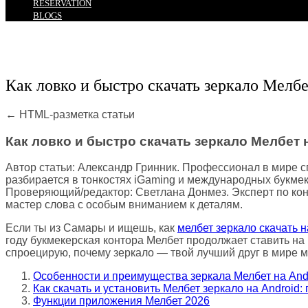
RESERVATION
BLOGS
Как ловко и быстро скачать зеркало Мелбе
← HTML-разметка статьи
Как ловко и быстро скачать зеркало Мелбет н
Автор статьи:
Александр Гринник
. Профессионал в мире с
разбирается в тонкостях iGaming и международных букмек
Проверяющий/редактор:
Светлана Донмез
. Эксперт по к
мастер слова с особым вниманием к деталям.
Если ты из Самары и ищешь, как
мелбет зеркало скачать 
году букмекерская контора Мелбет продолжает ставить на 
спроецирую, почему зеркало — твой лучший друг в мире м
Особенности и преимущества зеркала Мелбет на And
Как скачать и установить Мелбет зеркало на Android: 
Функции приложения Мелбет 2026