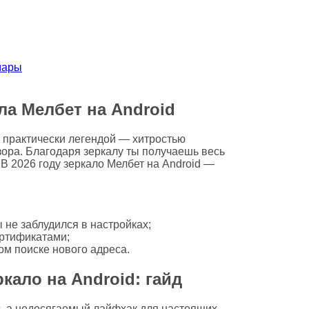
мары
ла Мелбет на Android
о практически легендой — хитростью
ора. Благодаря зеркалу ты получаешь весь
 В 2026 году зеркало Мелбет на Android —
не заблудился в настройках;
ртификатами;
ом поиске нового адреса.
кало на Android: гайд
ус, а недосягаемый лайфхак для настоящих