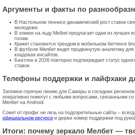
Аргументы и факты по разнообраз
В Настольном теннисе динамический рост ставок св
молодежи.
В хоккее на льду Melbet предлагает одни из лучших
голам.
Крикет становится трендом в мобильном беттинге бл
В футболе Мелбет ведет продвинутую аналитику для 
кладовая инсайтов.
Биатлон в 2026 повторно подтверждает статус одно
ставок.
Телефоны поддержки и лайфхаки д
Запомни горячую линию для Самары и соседних регионо
оперативно помогут с любыми вопросами, связанными со
Мелбет на Android.
Совет от профи: не лезь на подозрительные сайты – всегд
официальном ресурсе
и держи номер поддержки под руко
Итоги: почему зеркало Мелбет — т