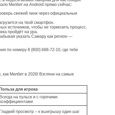
ало Мелбет на Android прямо сейчас:
роверь свежий линк через официальные
грузится на твой смартфон.
ных источников, чтобы не тормозить процесс.
вка пройдёт на ура.
 забывая указать Самару как регион —
я по номеру 8 (800) 688-72-10, где тебе
, как Мелбет в 2026! Взгляни на самые
Польза для игрока
Всегда на пульсе и с горячими
коэффициентами
Гладкий просмотр – к выигрышу один шаг