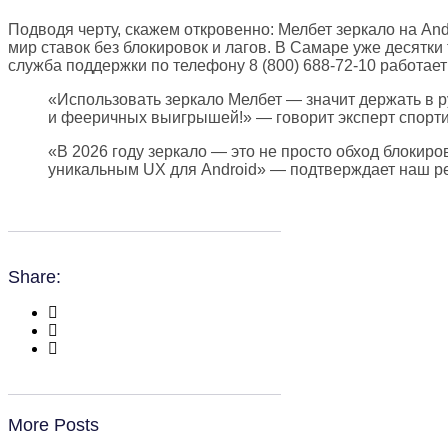
Подводя черту, скажем откровенно: Мелбет зеркало на Andr
мир ставок без блокировок и лагов. В Самаре уже десятки
служба поддержки по телефону 8 (800) 688-72-10 работает
«Использовать зеркало Мелбет — значит держать в р
и фееричных выигрышей!» — говорит эксперт спорт
«В 2026 году зеркало — это не просто обход блокир
уникальным UX для Android» — подтверждает наш р
Share:
More Posts