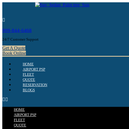
Skip
to
content
909-844-6468
24/7 Customer Support
Get A Quote
Book Online
HOME
AIRPORT PSP
FLEET
QUOTE
RESERVATION
BLOGS
HOME
AIRPORT PSP
FLEET
QUOTE