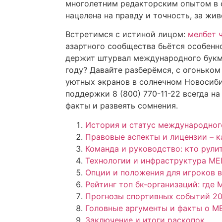
многолетним редакторским опытом в 
нацелена на правду и точность, за жив
Встретимся с истиной лицом:
мелбет 
азартного сообщества бьётся особенно
держит штурвал международного букм
году? Давайте разберёмся, с огоньком
уютных экранов в солнечном Новосиб
поддержки 8 (800) 770-11-22 всегда на
факты и развеять сомнения.
История и статус международног
Правовые аспекты и лицензии – к
Команда и руководство: кто рули
Технологии и инфраструктура ME
Опции и положения для игроков 
Рейтинг топ бк-организаций: где 
Прогнозы спортивных событий 20
Головные аргументы и факты о M
Заключение и итоги раскопок