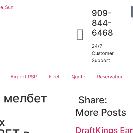
909-
844-
6468
24/7
Customer
Support
Airport PSP
Fleet
Quote
Reservation
: мелбет
Share:
More Posts
х
DraftKings Ea