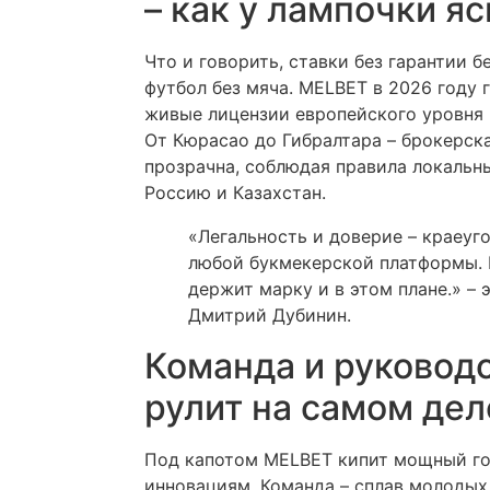
– как у лампочки я
Что и говорить, ставки без гарантии б
футбол без мяча. MELBET в 2026 году
живые лицензии европейского уровня 
От Кюрасао до Гибралтара – брокерск
прозрачна, соблюдая правила локальн
Россию и Казахстан.
«Легальность и доверие – краеуг
любой букмекерской платформы.
держит марку и в этом плане.» – 
Дмитрий Дубинин.
Команда и руководс
рулит на самом дел
Под капотом MELBET кипит мощный го
инновациям. Команда – сплав молодых