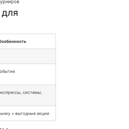
турниров
 для
Особенность
событие
экспрессы, системы,
рынку + выгодные акции