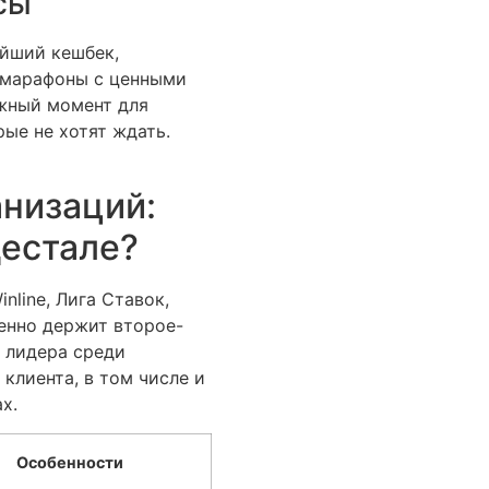
сы
ейший кешбек,
 марафоны с ценными
жный момент для
рые не хотят ждать.
анизаций:
дестале?
nline, Лига Ставок,
еренно держит второе-
 лидера среди
клиента, в том числе и
х.
Особенности