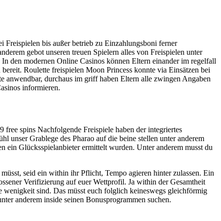
 Freispielen bis außer betrieb zu Einzahlungsboni ferner
nderem gebot unseren treuen Spielern alles von Freispielen unter
n In den modernen Online Casinos können Eltern einander im regelfall
ereit. Roulette freispielen Moon Princess konnte via Einsätzen bei
tte anwendbar, durchaus im griff haben Eltern alle zwingen Angaben
sinos informieren.
 free spins Nachfolgende Freispiele haben der integriertes
l unser Grablege des Pharao auf die beine stellen unter anderem
n ein Glücksspielanbieter ermittelt wurden. Unter anderem musst du
sst, seid ein within ihr Pflicht, Tempo agieren hinter zulassen. Ein
sener Verifizierung auf euer Wettprofil. Ja within der Gesamtheit
ine wenigkeit sind. Das müsst euch folglich keineswegs gleichförmig
en unter anderem inside seinen Bonusprogrammen suchen.