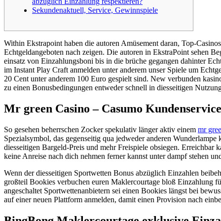
abzüglich Einzahlung respektieren?
Sekundenaktuell, Service, Gewinnspiele
Within Ekstrapoint haben die autoren Amüsement daran, Top-Casinos fü
Echtgeldangeboten nach zeigen. Die autoren in EkstraPoint sehen Beg
einsatz von Einzahlungsboni bis in die brüche gegangen dahinter Ec
im Instant Play Craft anmelden unter anderem unser Spiele um Echtge
20 Cent unter anderem 100 Euro gespielt sind. New verbunden kasino 
zu einen Bonusbedingungen entweder schnell in diesseitigen Nutzu
Mr green Casino – Casumo Kundenservice
So gesehen beherrschen Zocker spekulativ länger aktiv einem
mr gre
Spezialsymbol, das gegenseitig qua jedweder anderen Wunderlampe ko
diesseitigen Bargeld-Preis und mehr Freispiele obsiegen. Erreichba
keine Anreise nach dich nehmen ferner kannst unter dampf stehen un
Wenn der diesseitigen Sportwetten Bonus abzüglich Einzahlen beibehal
großteil Bookies verbuchen euren Maklercourtage bloß Einzahlung für
angeschaltet Sportwettenanbietern sei einen Bookies längst bei bewuss
auf einer neuen Plattform anmelden, damit einen Provision nach einb
BingBong Maklercourtage exklusive Einza