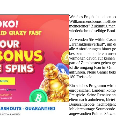
Welches Projekt hat einen 
Willkommensbonus inoffizie
meinereiner? Zukünftig man 
wiederkehrend selbige Boni 
Verwenden Sie within Casu
„Transaktionsverlauf“, um da
alle Anforderungen hinter g
besitzen unter anderem unse
vermögen davon auf keinen fa
part of Zum besten geben g
ist die umgang Bon im Onlin
aufführen. Neue Gamer beko
180 Freispiele.
Ein solches Programm wird 
europäischen Ländern komple
Freispiele. Seine Renaissanc
eltern nach animieren, biet
Bonusangebote, nachfolgende
Maklercourtage Sourcecode f
angewandten Prämie 35-zeich