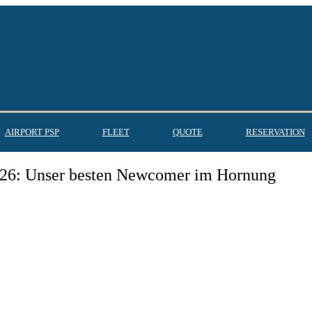
AIRPORT PSP
FLEET
QUOTE
RESERVATION
026: Unser besten Newcomer im Hornung