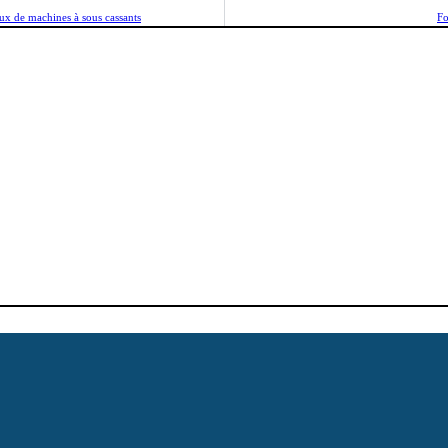
eux de machines à sous cassants
Fo