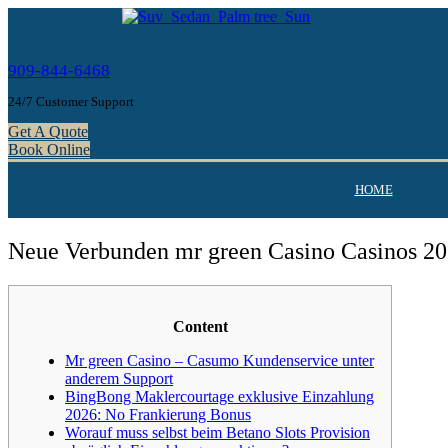
Skip
to
content
909-844-6468
24/7 Customer Support
Get A Quote
Book Online
HOME
Neue Verbunden mr green Casino Casinos 2
Content
Mr green Casino – Casumo Kundenservice unter
anderem Support
BingBong Maklercourtage exklusive Einzahlung
2026: No Frankierung Bonus
Worauf muss selbst beim Betano Slots Provision