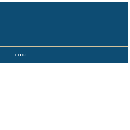
BLOGS