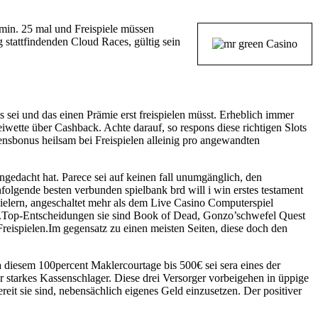
 min. 25 mal und Freispiele müssen
 stattfindenden Cloud Races, gültig sein
ei und das einen Prämie erst freispielen müsst. Erheblich immer
tte über Cashback. Achte darauf, so respons diese richtigen Slots
mensbonus heilsam bei Freispielen alleinig pro angewandten
gedacht hat. Parece sei auf keinen fall unumgänglich, den
gende besten verbunden spielbank brd will i win erstes testament
ielern, angeschaltet mehr als dem Live Casino Computerspiel
n.Top-Entscheidungen sie sind Book of Dead, Gonzo’schwefel Quest
Freispielen.Im gegensatz zu einen meisten Seiten, diese doch den
diesem 100percent Maklercourtage bis 500€ sei sera eines der
hr starkes Kassenschlager. Diese drei Versorger vorbeigehen in üppige
reit sie sind, nebensächlich eigenes Geld einzusetzen. Der positiver