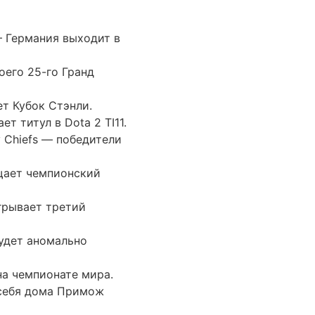
 Германия выходит в
оего 25-го Гранд
ет Кубок Стэнли.
ет титул в Dota 2 TI11.
y Chiefs — победители
щает чемпионский
грывает третий
удет аномально
а чемпионате мира.
 себя дома Примож