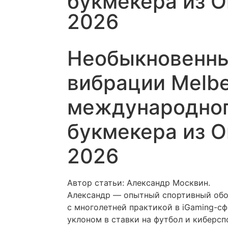
букмекера из О
2026
Необыкновенн
вибрации Melbe
международно
букмекера из О
2026
Автор статьи:
Александр Москвин
.
Александр — опытный спортивный обо
с многолетней практикой в iGaming-сф
уклоном в ставки на футбол и киберсп