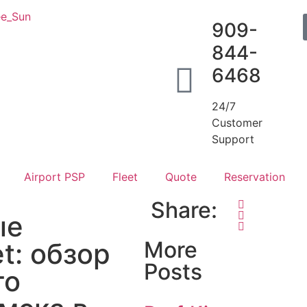
909-
844-
6468
24/7
Customer
Support
Airport PSP
Fleet
Quote
Reservation
Share:
ые
More
t: обзор
Posts
го