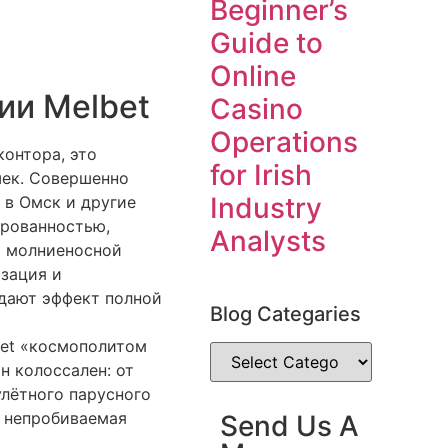
Beginner’s
Guide to
Online
ии Melbet
Casino
Operations
контора, это
for Irish
шек. Совершенно
Industry
 в Омск и другие
ированностью,
Analysts
с молниеносной
изация и
дают эффект полной
Blog Categaries
bet «космополитом
н колоссален: от
улётного парусного
и непробиваемая
Send Us A